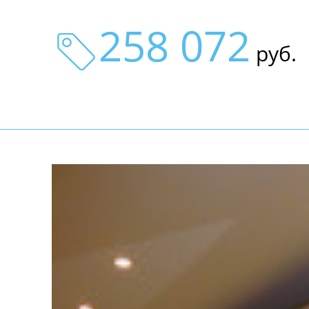
258 072
руб.