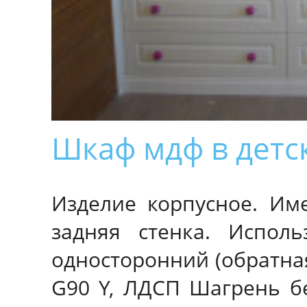
Шкаф мдф в детс
Изделие корпусное. Им
задняя стенка. Испол
односторонний (обратна
G90 Y, ЛДСП Шагрень б